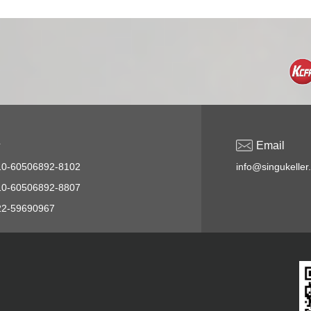
话
Email
-60506892-8102
info@singukeller
-60506892-8807
2-59690967