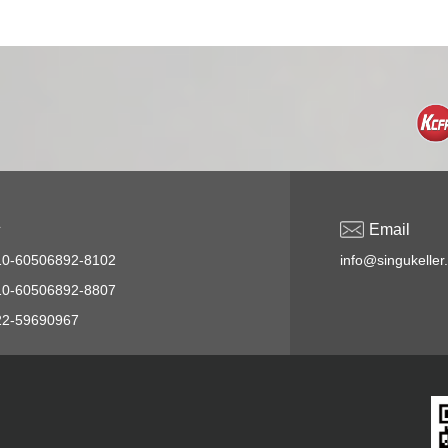
话
Email
-60506892-8102
info@singukeller
-60506892-8807
2-59690967