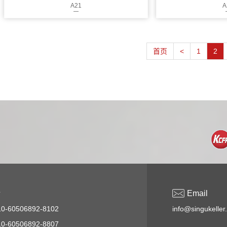
A21
A
首页
<
1
2
话
Email
-60506892-8102
info@singukeller
-60506892-8807